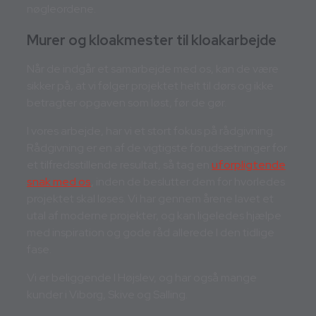
nøgleordene.
Murer og kloakmester til kloakarbejde
Når de indgår et samarbejde med os, kan de være
sikker på, at vi følger projektet helt til dørs og ikke
betragter opgaven som løst, før de gør.
I vores arbejde, har vi et stort fokus på rådgivning.
Rådgivning er en af de vigtigste forudsætninger for
et tilfredsstillende resultat, så tag en
uforpligtende
snak med os
, inden de beslutter dem for hvorledes
projektet skal løses. Vi har gennem årene lavet et
utal af moderne projekter, og kan ligeledes hjælpe
med inspiration og gode råd allerede I den tidlige
fase.
Vi er beliggende I Højslev, og har også mange
kunder i Viborg, Skive og Salling.