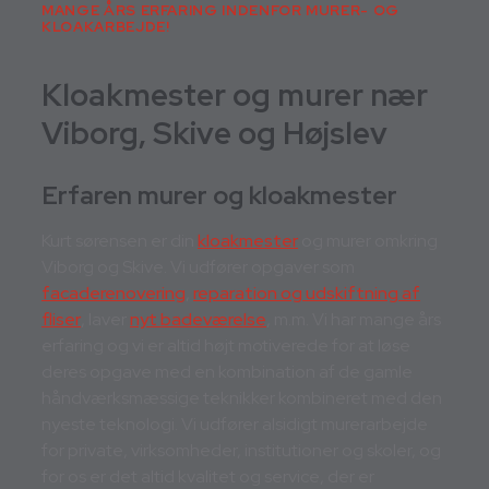
MANGE ÅRS ERFARING INDENFOR MURER- OG
KLOAKARBEJDE!
Kloakmester og murer nær
Viborg, Skive og Højslev
Erfaren murer og kloakmester
Kurt sørensen er din
kloakmester
og murer omkring
Viborg og Skive. Vi udfører opgaver som
facaderenovering
,
reparation og udskiftning af
fliser
, laver
nyt badeværelse
, m.m. Vi har mange års
erfaring og vi er altid højt motiverede for at løse
deres opgave med en kombination af de gamle
håndværksmæssige teknikker kombineret med den
nyeste teknologi. Vi udfører alsidigt murerarbejde
for private, virksomheder, institutioner og skoler, og
for os er det altid kvalitet og service, der er