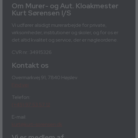
Om Murer- og Aut. Kloakmester
Kurt Sørensen I/S
Vi udfører alsidigt murerarbejde for private,
virksomheder, institutioner og skoler, og for os er
det altid kvalitet og service, der er nøgleordene.
CVR nr.: 34915326
Kontakt os
Overmarkvej 91, 7840 Højslev
Find vej
Telefon:
(+45) 97 53 57 12
E-mail:
kurt@kurt-sorensen.dk
Vi er medlem af