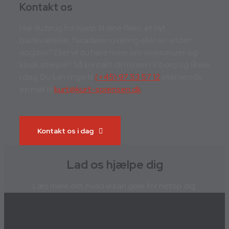
Kontakt os
Har du brug for hjælp til dine fliser, et nyt
badeværelse, facaderenovering eller en anden
opgave? Eller vil du høre mere om vores murer og -
kloakarbejde? Så kontakt din murer i Viborg og Skive
i dag. Du kan ringe til
(+45) 97 53 57 12
eller sende
en mail til
kurt@kurt-sorensen.dk
.
Kontakt os i dag
Lad os hjælpe dig
Læs mere om, hvad vi kan gøre for netop dig.