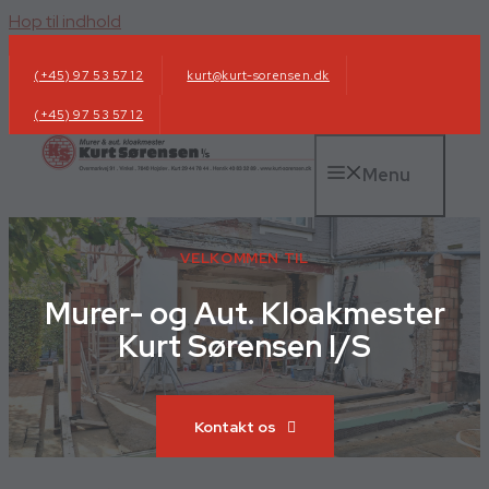
Hop til indhold
(+45) 97 53 57 12
kurt@kurt-sorensen.dk
(+45) 97 53 57 12
Menu
VELKOMMEN TIL
Murer- og Aut. Kloakmester
Kurt Sørensen I/S
Kontakt os